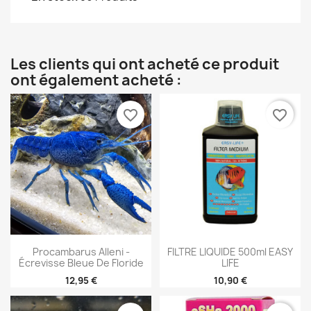
Les clients qui ont acheté ce produit
ont également acheté :
favorite_border
favorite_border
Procambarus Alleni -
FILTRE LIQUIDE 500ml EASY
Écrevisse Bleue De Floride
LIFE
12,95 €
10,90 €