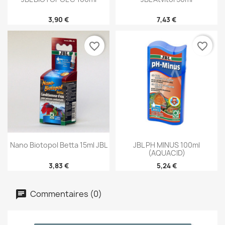
3,90 €
7,43 €
favorite_border
favorite_border
Nano Biotopol Betta 15ml JBL
JBL PH MINUS 100ml
(AQUACID)
3,83 €
5,24 €
Commentaires (0)