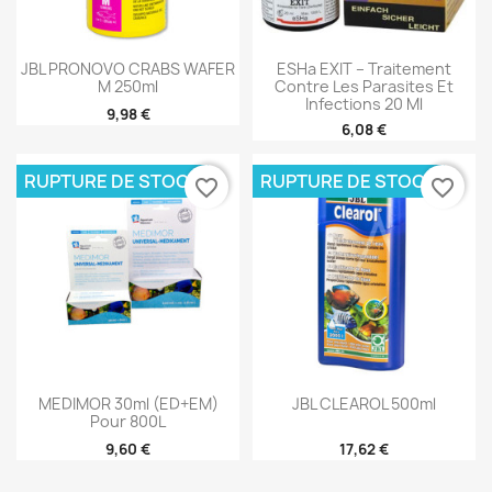
JBL PRONOVO CRABS WAFER
ESHa EXIT – Traitement
M 250ml
Contre Les Parasites Et
Infections 20 Ml
9,98 €
6,08 €
RUPTURE DE STOCK
RUPTURE DE STOCK
favorite_border
favorite_border
MEDIMOR 30ml (ED+EM)
JBL CLEAROL 500ml
Pour 800L
9,60 €
17,62 €