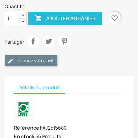
Quantité

favorite_border
AJOUTER AU PANIER
Partager
Donnez votre avis
Détails du produit
Référence
FAJ2515680
En stock
56 Produits