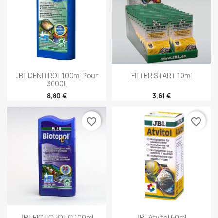
JBL DENITROL 100ml Pour
FILTER START 10ml
3000L
8,80 €
3,61 €
favorite_border
favorite_border
JBL BIOTOPOL C 100ml
JBL Atvitol 50ml