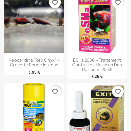
favorite_border
favorite_border
Neocaridina “Red Onyx” –
ESHa 2000 – Traitement
Crevette Rouge Intense
Contre Les Maladies Des
Poissons 20 Ml
3,95 €
7,26 €
favorite_border
favorite_border