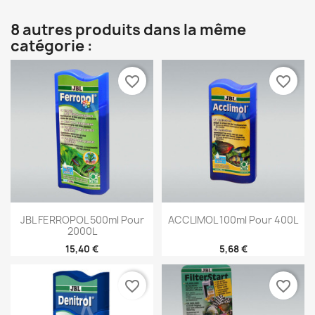
8 autres produits dans la même
catégorie :
favorite_border
favorite_border
JBL FERROPOL 500ml Pour
ACCLIMOL 100ml Pour 400L
2000L
15,40 €
5,68 €
favorite_border
favorite_border