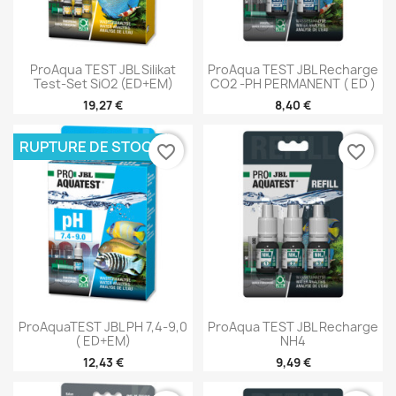
ProAqua TEST JBL Silikat
ProAqua TEST JBL Recharge
Test-Set SiO2 (ED+EM)
CO2 -PH PERMANENT ( ED )
19,27 €
8,40 €
RUPTURE DE STOCK
favorite_border
favorite_border
ProAquaTEST JBL PH 7,4-9,0
ProAqua TEST JBL Recharge
( ED+EM)
NH4
12,43 €
9,49 €