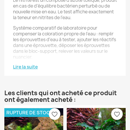
Le nitrite est un composé d'azote toxique, produit
en cas de d'équilibre bactérien perturbé ou de
nouvelle mise en eau. Le test affiche exactement
la teneur en nitrites de l'eau.
Système comparatif de laboratoire pour
compenser la coloration propre de l'eau : remplir
les éprouvettes d'eau à tester, ajouter les réactifs
dans une éprouvette, déposer les éprouvettes
dans le bloc-support, relever les valeurs sur le
nuancier.
Lire la suite
Utilisation : pour nouveau bac d'eau douce : tous
les jours pendant 3 semaines. Pour nouveau bac
d'eau de mer : 1 fois par semaine. Et en cas de
maladies ou morts de poissons.
Les clients qui ont acheté ce produit
Sur le site JBL/Thèmes/Aquarium ou Bassin, vous
ont également acheté :
trouverez des infos détaillées sur les analyses
d'eau et les dépannages
RUPTURE DE STOCK
favorite_border
favorite_border
Compris dans la livraison : 1 Test Nitrites pour env.
50 mesures, 2 réactifs, 2 éprouvettes en verre à
bouchon vissé, seringue, comparateur et