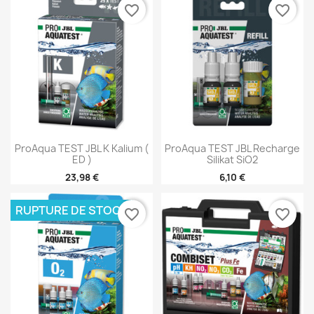
favorite_border
favorite_border
ProAqua TEST JBL K Kalium (
ProAqua TEST JBL Recharge
ED )
Silikat SiO2
23,98 €
6,10 €
RUPTURE DE STOCK
favorite_border
favorite_border