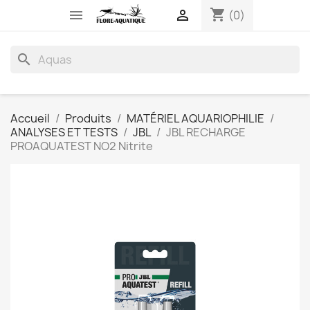
shopping_cart


(0)
search
Accueil
Produits
MATÉRIEL AQUARIOPHILIE
ANALYSES ET TESTS
JBL
JBL RECHARGE
PROAQUATEST NO2 Nitrite