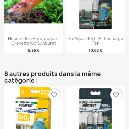
0-0,2 mg/l Aquarium d'eau de mer : 0-0,2 mg/l
Bassin : 0-0,2 mg/l
Neocaridina Heteropoda -
ProAqua TEST JBL Recharge
Crevette Kio Sunburst
Fer
5,85 €
10,62 €
8 autres produits dans la même
catégorie :
favorite_border
favorite_border