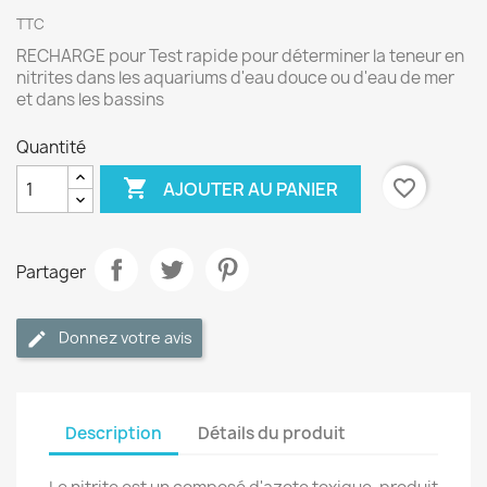
TTC
RECHARGE pour Test rapide pour déterminer la teneur en
nitrites dans les aquariums d'eau douce ou d'eau de mer
et dans les bassins
Quantité

favorite_border
AJOUTER AU PANIER
Partager
Donnez votre avis
Description
Détails du produit