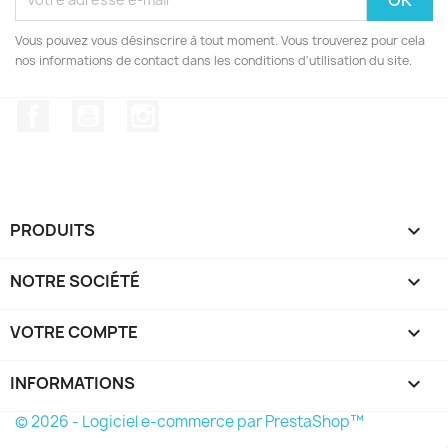
Vous pouvez vous désinscrire à tout moment. Vous trouverez pour cela
nos informations de contact dans les conditions d'utilisation du site.
Facebook
YouTube
Instagram
PRODUITS

NOTRE SOCIÉTÉ

VOTRE COMPTE

INFORMATIONS
keyboard_arrow_down
© 2026 - Logiciel e-commerce par PrestaShop™