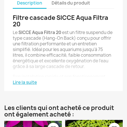
Description
Détails du produit
Filtre cascade SICCE Aqua Filtra
20
Le
SICCE Aqua Filtra 20
est un filtre suspendu de
type cascade (Hang-On Back) conçu pour offrir
une filtration performante et un entretien
simplifié. Idéal pour les aquariums jusqu'à 75
litres, il combine efficacité, faible consommation
énergétique et excellente oxygénation de l'eau
grâce à sa large cascade de retour.
Son installation rapide et son fonctionnement
silencieux en font une solution parfaite aussi bien
Lire la suite
pour les aquariophiles débutants que pour les
passionnés souhaitant un filtre compact et fiable.
Les clients qui ont acheté ce produit
Les points forts
ont également acheté :
Filtre cascade suspendu compact
Débit réglable jusqu'à
450 l/h