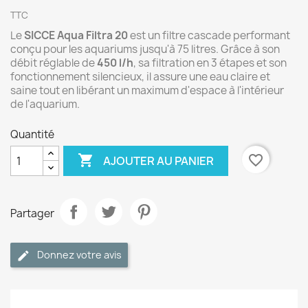
TTC
Le
SICCE Aqua Filtra 20
est un filtre cascade performant
conçu pour les aquariums jusqu'à 75 litres. Grâce à son
débit réglable de
450 l/h
, sa filtration en 3 étapes et son
fonctionnement silencieux, il assure une eau claire et
saine tout en libérant un maximum d'espace à l'intérieur
de l'aquarium.
Quantité

favorite_border
AJOUTER AU PANIER
Partager
Donnez votre avis