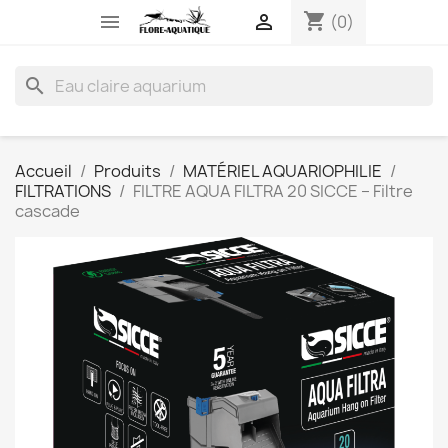
shopping_cart


(0)
search
Accueil
Produits
MATÉRIEL AQUARIOPHILIE
FILTRATIONS
FILTRE AQUA FILTRA 20 SICCE – Filtre
cascade