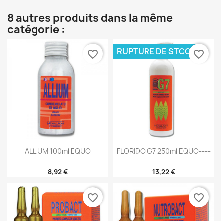
8 autres produits dans la même
catégorie :
RUPTURE DE STOCK
favorite_border
favorite_border
ALLIUM 100ml EQUO
FLORIDO G7 250ml EQUO----
8,92 €
13,22 €
favorite_border
favorite_border