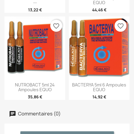
--
EQUO
13,22 €
44,46 €
favorite_border
favorite_border
NUTROBACT 5ml 24
BACTERYA 5ml 6 Ampoules
Ampoules EQUO
EQUO
35,86 €
14,92 €
Commentaires (0)