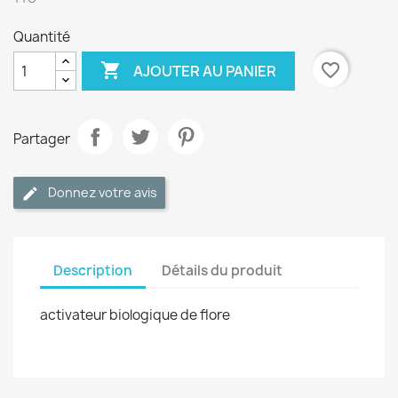
Quantité

favorite_border
AJOUTER AU PANIER
Partager
Donnez votre avis
Description
Détails du produit
activateur biologique de flore