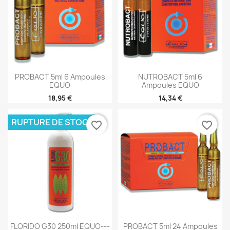
PROBACT 5ml 6 Ampoules
NUTROBACT 5ml 6
EQUO
Ampoules EQUO
18,95 €
14,34 €
RUPTURE DE STOCK
favorite_border
favorite_border
FLORIDO G30 250ml EQUO---
PROBACT 5ml 24 Ampoules