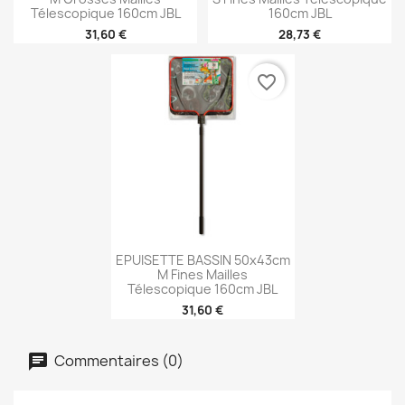
Télescopique 160cm JBL
160cm JBL
31,60 €
28,73 €
favorite_border
EPUISETTE BASSIN 50x43cm
M Fines Mailles
Télescopique 160cm JBL
31,60 €
Commentaires (0)