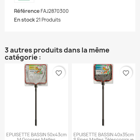
Référence
FAJ2870300
En stock
21 Produits
3 autres produits dans la même
catégorie :
favorite_border
favorite_border
EPUISETTE BASSIN 50x43cm
EPUISETTE BASSIN 40x35cm
M Grosses Mailles
S Fines Mailles Télescopique