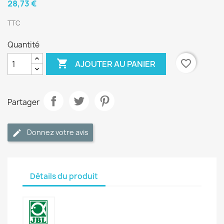
28,73 €
TTC
Quantité

favorite_border
AJOUTER AU PANIER
Partager
Donnez votre avis
Détails du produit