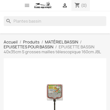
shopping_cart


(0)
search
Accueil
Produits
MATÉRIEL BASSIN
EPUISETTES POUR BASSIN
EPUISETTE BASSIN
40x35cm S grosses mailles télescopique 160cm JBL