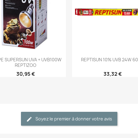
Aperçu rapide
Aperçu rapide


E SUPERSUN UVA + UVB100W
REPTISUN 10% UVB 24W 6
REPTIZOO
30,95 €
33,32 €
Soyez le premier à donner votre avis