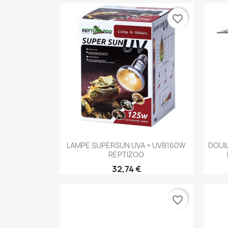
favorite_border
Aperçu rapide

LAMPE SUPERSUN UVA + UVB160W
DOUI
REPTIZOO
32,74 €
favorite_border