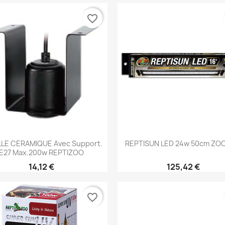
favorite_border
Aperçu rapide
Aperçu rapide


LLE CERAMIQUE Avec Support.
REPTISUN LED 24w 50cm Z
E27 Max.200w REPTIZOO
14,12 €
125,42 €
favorite_border