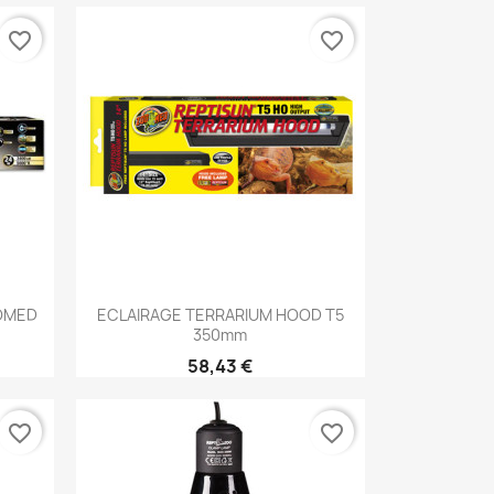
favorite_border
favorite_border
Aperçu rapide

OOMED
ECLAIRAGE TERRARIUM HOOD T5
350mm
58,43 €
favorite_border
favorite_border