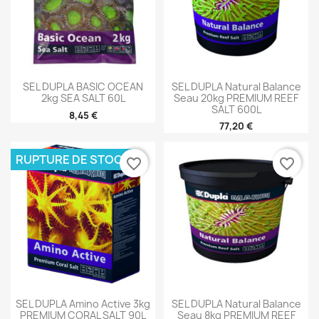
SEL DUPLA BASIC OCEAN
SEL DUPLA Natural Balance
2kg SEA SALT 60L
Seau 20kg PREMIUM REEF
SALT 600L
8,45 €
77,20 €
RUPTURE DE STOCK
favorite_border
favorite_border
SEL DUPLA Amino Active 3kg
SEL DUPLA Natural Balance
PREMIUM CORAL SALT 90L
Seau 8kg PREMIUM REEF