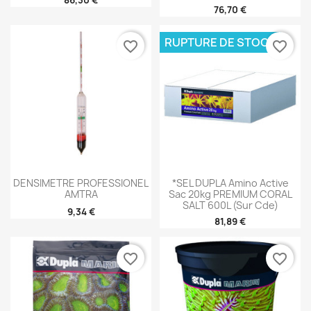
76,70 €
RUPTURE DE STOCK
favorite_border
favorite_border
DENSIMETRE PROFESSIONEL
*SEL DUPLA Amino Active
AMTRA
Sac 20kg PREMIUM CORAL
SALT 600L (sur Cde)
9,34 €
81,89 €
favorite_border
favorite_border