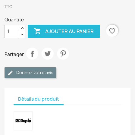
TTC
Quantité

favorite_border
AJOUTER AU PANIER
Partager
Donnez votre avis
Détails du produit