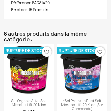
Référence
FAD81429
En stock
15 Produits
8 autres produits dans la même
catégorie :
RUPTURE DE STOCK
RUPTURE DE STOCK
favorite_border
favorite_border
Sel Organic Ative Salt
*Sel Premium Reef Salt
Microbe-Lift 20 Kilos
Microbe-Lift 20 Kilos (sur
Commande)
86,30 €