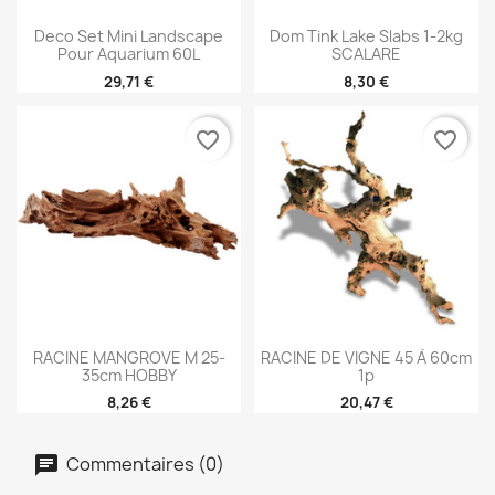
Deco Set Mini Landscape
Dom Tink Lake Slabs 1-2kg
Pour Aquarium 60L
SCALARE
29,71 €
8,30 €
favorite_border
favorite_border
RACINE MANGROVE M 25-
RACINE DE VIGNE 45 À 60cm
35cm HOBBY
1p
8,26 €
20,47 €
Commentaires (0)