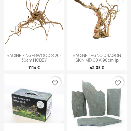
RACINE FINGERWOOD S 20-
RACINE LEGNO DRAGON
30cm HOBBY
SKIN MD 60 À 90cm 1p
11,14 €
42,08 €
favorite_border
favorite_border