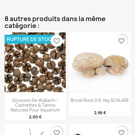
8 autres produits dans la même
catégorie :
RUPTURE DE STOCK
favorite_border
favorite_border
Gousses De Wallachi –
Brook Rock 0.6-1kg SCALARE
Cachettes & Tanins
Naturels Pour Aquarium
2,96 €
2,00 €
favorite_border
favorite_border