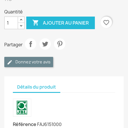
Quantité

favorite_border
AJOUTER AU PANIER
Partager
Donnez votre avis
Détails du produit
Référence
FAJ6151000