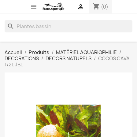
shopping_cart


(0)
search
Accueil
Produits
MATÉRIEL AQUARIOPHILIE
DECORATIONS
DECORS NATURELS
COCOS CAVA
1/2L JBL