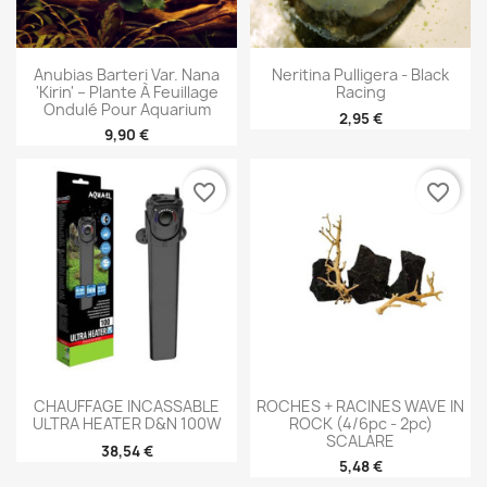
Anubias Barteri Var. Nana
Neritina Pulligera - Black
'Kirin' – Plante À Feuillage
Racing
Ondulé Pour Aquarium
2,95 €
9,90 €
favorite_border
favorite_border
CHAUFFAGE INCASSABLE
ROCHES + RACINES WAVE IN
ULTRA HEATER D&N 100W
ROCK (4/6pc - 2pc)
SCALARE
38,54 €
5,48 €