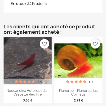
En stock
34 Produits
Les clients qui ont acheté ce produit
ont également acheté :
favorite_border
favorite_border
(2)
(1)
Neocaridina Heteropoda -
Planorbe – Planorbarius
Crevette Red Fire
Corneus
3,55 €
2,79 €