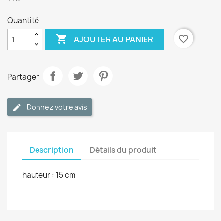
Quantité

favorite_border
AJOUTER AU PANIER
Partager
Donnez votre avis
Description
Détails du produit
hauteur : 15 cm