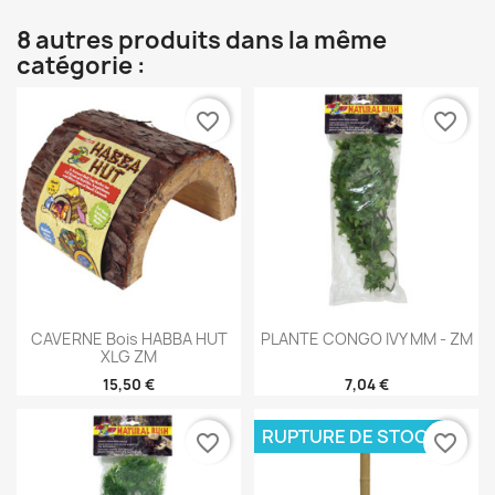
8 autres produits dans la même
catégorie :
favorite_border
favorite_border
CAVERNE Bois HABBA HUT
PLANTE CONGO IVY MM - ZM
XLG ZM
15,50 €
7,04 €
RUPTURE DE STOCK
favorite_border
favorite_border