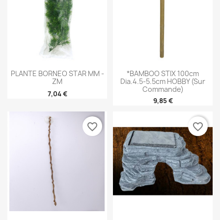
PLANTE BORNEO STAR MM -
*BAMBOO STIX 100cm
ZM
Dia.4.5-5.5cm HOBBY (sur
Commande)
7,04 €
9,85 €
favorite_border
favorite_border