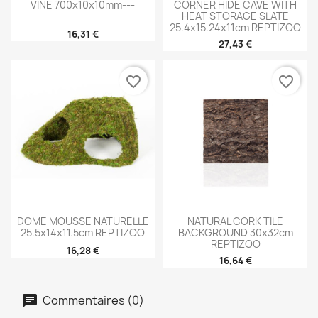
VINE 700x10x10mm---
CORNER HIDE CAVE WITH
HEAT STORAGE SLATE
25.4x15.24x11cm REPTIZOO
16,31 €
27,43 €
favorite_border
favorite_border
DOME MOUSSE NATURELLE
NATURAL CORK TILE
25.5x14x11.5cm REPTIZOO
BACKGROUND 30x32cm
REPTIZOO
16,28 €
16,64 €
Commentaires (0)