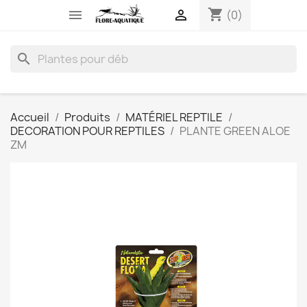
shopping_cart


(0)
search
Accueil
Produits
MATÉRIEL REPTILE
DECORATION POUR REPTILES
PLANTE GREEN ALOE
ZM